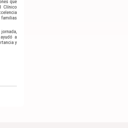
iones que
 Clínico
xcelencia
 familias
 jornada,
y ayudó a
rtancia y