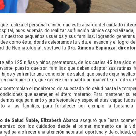
ue realiza el personal clínico que está a cargo del cuidado integr
spital, pues además de realizar su función clínica especializada,
a nuestros pequeños usuarios y sus familias, logrando generar u
ades como ésta, donde celebramos la vida, el avance y el logro de 
dad de Neonatología”, sostuvo la
Dra. Ximena Espinoza, director
te año 125 niñas y niños prematuros, de los cuales 45 han sido 
levante, puesto que son familias que deben adaptar sus rutinas f
 hijos y enfrentar una condición de salud, que puede dejar huellas
o en cualquier otro, que genere un impacto permanente en toda su 
os contemplan el monitoreo de su estado de salud hasta la tempe
 condiciones que asemejen el útero materno. Para mantener su 
odernos equipamiento y profesionales y especialistas capacitados
o a las familias, para fortalecer por ejemplo la lactancia 
io de Salud Ñuble, Elizabeth Abarca
aseguró que “esta conme
mpromiso con los cuidados desde el primer momento de la vi
a red para ofrecer una atención neonatal oportuna y de calidad, q