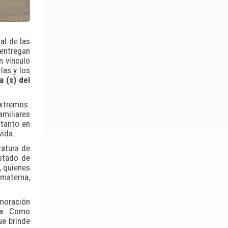
al de las
 entregan
n vínculo
las y los
a (s) del
extremos.
amiliares
 tanto en
vida.
ratura de
estado de
, quienes
materna,
moración
da. Como
ue brinde