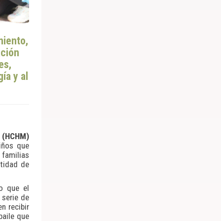
miento,
ación
es,
ía y al
n (HCHM)
iños que
 familias
ntidad de
lo que el
 serie de
n recibir
baile que